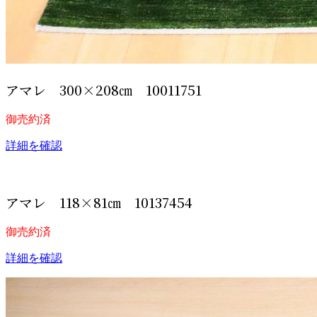
アマレ 300×208㎝ 10011751
御売約済
詳細を確認
アマレ 118×81㎝ 10137454
御売約済
詳細を確認