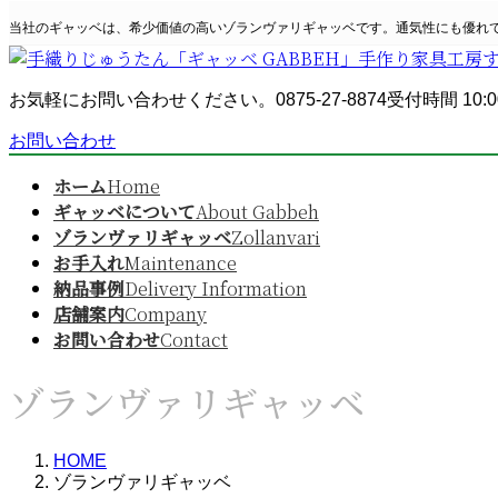
コ
ナ
当社のギャッベは、希少価値の高いゾランヴァリギャッベです。通気性にも優れ
ン
ビ
テ
ゲ
ン
ー
お気軽にお問い合わせください。
0875-27-8874
受付時間 10:0
ツ
シ
へ
ョ
お問い合わせ
ス
ン
キ
に
ホーム
Home
ッ
移
ギャッベについて
About Gabbeh
プ
動
ゾランヴァリギャッベ
Zollanvari
お手入れ
Maintenance
納品事例
Delivery Information
店舗案内
Company
お問い合わせ
Contact
ゾランヴァリギャッベ
HOME
ゾランヴァリギャッベ