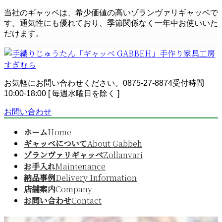
コ
ナ
当社のギャッベは、希少価値の高いゾランヴァリギャッベで
ン
ビ
す。通気性にも優れており、季節関係なく一年中お使いいた
テ
ゲ
だけます。
ン
ー
ツ
シ
へ
ョ
ス
ン
お気軽にお問い合わせください。
0875-27-8874
受付時間
キ
に
10:00-18:00 [ 毎週水曜日を除く ]
ッ
移
プ
動
お問い合わせ
ホーム
Home
ギャッベについて
About Gabbeh
ゾランヴァリギャッベ
Zollanvari
お手入れ
Maintenance
納品事例
Delivery Information
店舗案内
Company
お問い合わせ
Contact