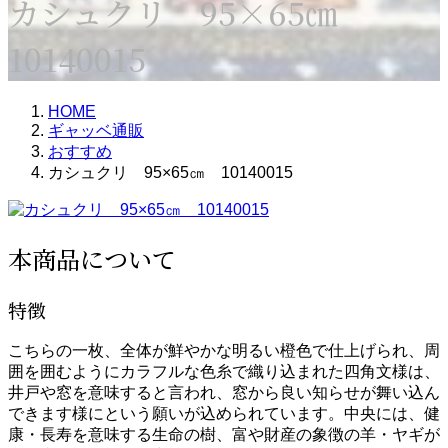
カシュクリ 95×65㎝
10140015
HOME
ギャッベ通販
おすすめ
カシュクリ 95×65㎝ 10140015
本商品について
特徴
こちらの一枚、全体が鮮やかな明るい橙色で仕上げられ、周
囲を囲むようにカラフルな色糸で織り込まれた四角文様は、
井戸や窓を意味すると言われ、窓から良い知らせが舞い込ん
できます様にという願いが込められています。中央には、健
康・長寿を意味する生命の樹、富や財産の象徴の羊・ヤギが