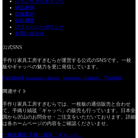
ゾランヴァリギャッベ
納品事例
店舗案内
会社概要
プライバシーポリシー
お問い合わせ
公式SNS
手作り家具工房すぎむらが運営する公式のSNSです。一枚
板やギャッベの魅力を更に発信しています。
Facebook
Youtube
Instagram（Wood）
Instagram（Gabbeh）
関連サイト
手作り家具工房すぎむらでは、一枚板の通信販売と合わせ
て、手織り絨毯「ギャッベ」の販売も行っています。日本全
国から沢山のお問合せ・ご注文をいただいております。詳細
は各ホームページの内容をご確認くださいませ。
一枚板通販
手織り絨毯「ギャッベ」