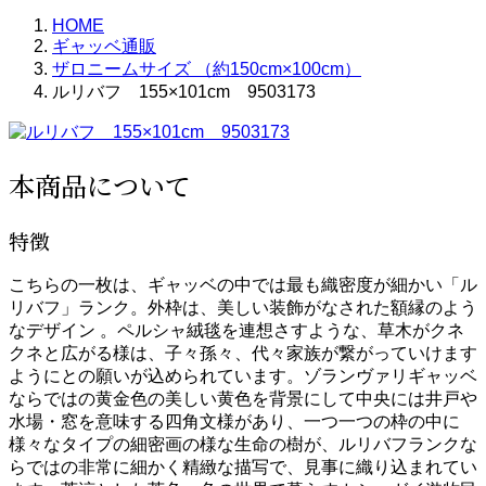
HOME
ギャッベ通販
ザロニームサイズ （約150cm×100cm）
ルリバフ 155×101cm 9503173
本商品について
特徴
こちらの一枚は、ギャッベの中では最も織密度が細かい「ル
リバフ」ランク。外枠は、美しい装飾がなされた額縁のよう
なデザイン 。ペルシャ絨毯を連想さすような、草木がクネ
クネと広がる様は、子々孫々、代々家族が繋がっていけます
ようにとの願いが込められています。ゾランヴァリギャッベ
ならではの黄金色の美しい黄色を背景にして中央には井戸や
水場・窓を意味する四角文様があり、一つ一つの枠の中に
様々なタイプの細密画の様な生命の樹が、ルリバフランクな
らではの非常に細かく精緻な描写で、見事に織り込まれてい