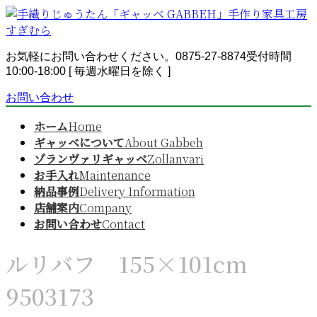
コ
ナ
ン
ビ
テ
ゲ
ン
ー
お気軽にお問い合わせください。
0875-27-8874
受付時間
ツ
シ
10:00-18:00 [ 毎週水曜日を除く ]
へ
ョ
お問い合わせ
ス
ン
キ
に
ホーム
Home
ッ
移
ギャッベについて
About Gabbeh
プ
動
ゾランヴァリギャッベ
Zollanvari
お手入れ
Maintenance
納品事例
Delivery Information
店舗案内
Company
お問い合わせ
Contact
ルリバフ 155×101cm
9503173