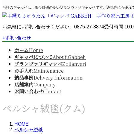
コ
ナ
当社のギャッベは、希少価値の高いゾランヴァリギャッベです。通気性にも優れ
ン
ビ
テ
ゲ
ン
ー
お気軽にお問い合わせください。
0875-27-8874
受付時間 10:0
ツ
シ
へ
ョ
お問い合わせ
ス
ン
キ
に
ホーム
Home
ッ
移
ギャッベについて
About Gabbeh
プ
動
ゾランヴァリギャッベ
Zollanvari
お手入れ
Maintenance
納品事例
Delivery Information
店舗案内
Company
お問い合わせ
Contact
ペルシャ絨毯(クム)
HOME
ペルシャ絨毯