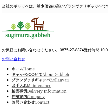
コ
ナ
当社のギャッベは、希少価値の高いゾランヴァリギャッベで
ン
ビ
テ
ゲ
ン
ー
ツ
シ
へ
ョ
ス
ン
キ
に
ッ
移
お気軽にお問い合わせください。
0875-27-8874
受付時間 10:0
プ
動
お問い合わせ
ホーム
Home
ギャッベについて
About Gabbeh
ゾランヴァリギャッベ
Zollanvari
お手入れ
Maintenance
納品事例
Delivery Information
店舗案内
Company
お問い合わせ
Contact