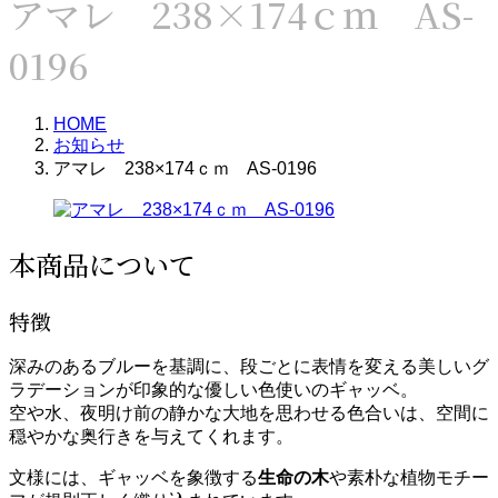
アマレ 238×174ｃｍ AS-
0196
HOME
お知らせ
アマレ 238×174ｃｍ AS-0196
本商品について
特徴
深みのあるブルーを基調に、段ごとに表情を変える美しいグ
ラデーションが印象的な優しい色使いのギャッベ。
空や水、夜明け前の静かな大地を思わせる色合いは、空間に
穏やかな奥行きを与えてくれます。
文様には、ギャッベを象徴する
生命の木
や素朴な植物モチー