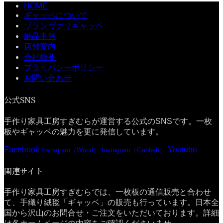
HOME
ギャッベについて
ゾランヴァリギャッベ
納品事例
店舗案内
会社概要
プライバシーポリシー
お問い合わせ
公式SNS
手作り家具工房すぎむらが運営する公式のSNSです。一枚
板やギャッベの魅力を更に発信しています。
Facebook
Youtube
Instagram（Wood）
Instagram（Gabbeh）
関連サイト
手作り家具工房すぎむらでは、一枚板の通信販売と合わせ
て、手織り絨毯「ギャッベ」の販売も行っています。日本全
国から沢山のお問合せ・ご注文をいただいております。詳細