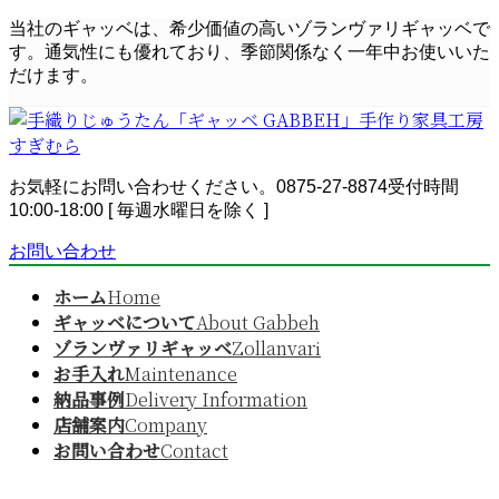
コ
ナ
当社のギャッベは、希少価値の高いゾランヴァリギャッベで
ン
ビ
す。通気性にも優れており、季節関係なく一年中お使いいた
テ
ゲ
だけます。
ン
ー
ツ
シ
へ
ョ
ス
ン
お気軽にお問い合わせください。
0875-27-8874
受付時間
キ
に
10:00-18:00 [ 毎週水曜日を除く ]
ッ
移
プ
動
お問い合わせ
ホーム
Home
ギャッベについて
About Gabbeh
ゾランヴァリギャッベ
Zollanvari
お手入れ
Maintenance
納品事例
Delivery Information
店舗案内
Company
お問い合わせ
Contact