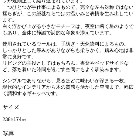
フが規則正しく織り込まれています。
一つひとつが手仕事によるもので、完全な左右対称ではない
揺らぎが、この絨毯ならではの温かみと表情を生み出してい
ます。
白く浮かび上がる小さなモチーフは、夜空に瞬く星のようで
もあり、全体に静謐で詩的な印象を添えています。
使用されているウールは、手紡ぎ・天然染料によるもの。
しっかりとした厚みがありながらも柔らかく、踏み心地は非
常に良好です。
リビングの主役としてはもちろん、書斎やベッドサイドな
ど、落ち着いた時間を過ごす空間にもよく馴染みます。
シンプルでありながら、見るほどに味わいが深まる一枚。
現代的なインテリアから木の質感を活かした空間まで、幅広
く調和するギャッベです。
サイズ
238×174㎝
写真