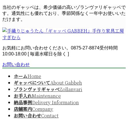
コ
ナ
当社のギャッベは、希少価値の高いゾランヴァリギャッベで
ン
ビ
す。通気性にも優れており、季節関係なく一年中お使いいた
テ
ゲ
だけます。
ン
ー
ツ
シ
へ
ョ
ス
ン
お気軽にお問い合わせください。
0875-27-8874
受付時間
キ
に
10:00-18:00 [ 毎週水曜日を除く ]
ッ
移
プ
動
お問い合わせ
ホーム
Home
ギャッベについて
About Gabbeh
ゾランヴァリギャッベ
Zollanvari
お手入れ
Maintenance
納品事例
Delivery Information
店舗案内
Company
お問い合わせ
Contact