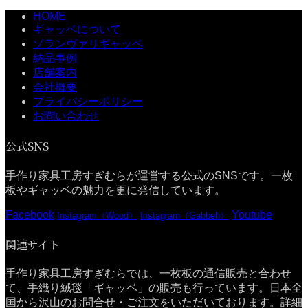
HOME
ギャッベについて
ゾランヴァリギャッベ
納品事例
店舗案内
会社概要
プライバシーポリシー
お問い合わせ
公式SNS
手作り家具工房すぎむらが運営する公式のSNSです。一枚
板やギャッベの魅力を更に発信しています。
Facebook
Youtube
Instagram（Wood）
Instagram（Gabbeh）
関連サイト
手作り家具工房すぎむらでは、一枚板の通信販売と合わせ
て、手織り絨毯「ギャッベ」の販売も行っています。日本全
国から沢山のお問合せ・ご注文をいただいております。詳細