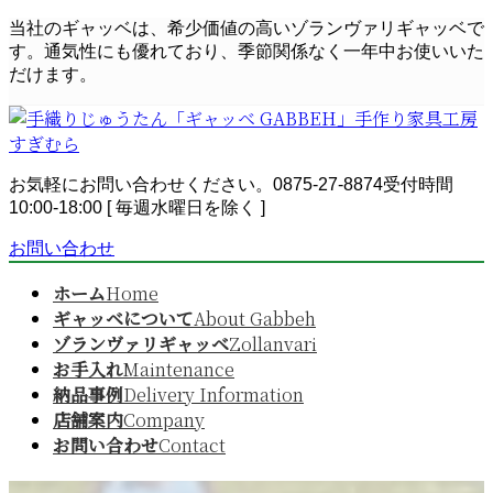
コ
ナ
当社のギャッベは、希少価値の高いゾランヴァリギャッベで
ン
ビ
す。通気性にも優れており、季節関係なく一年中お使いいた
テ
ゲ
だけます。
ン
ー
ツ
シ
へ
ョ
ス
ン
お気軽にお問い合わせください。
0875-27-8874
受付時間
キ
に
10:00-18:00 [ 毎週水曜日を除く ]
ッ
移
プ
動
お問い合わせ
ホーム
Home
ギャッベについて
About Gabbeh
ゾランヴァリギャッベ
Zollanvari
お手入れ
Maintenance
納品事例
Delivery Information
店舗案内
Company
お問い合わせ
Contact