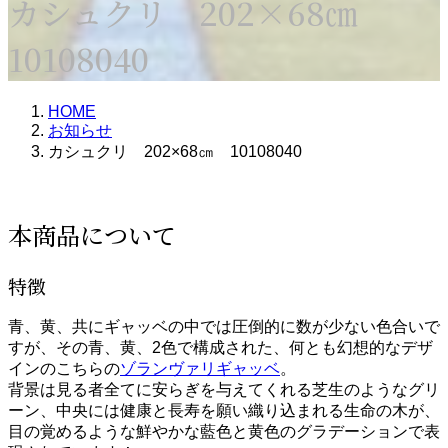
カシュクリ 202×68㎝
10108040
HOME
お知らせ
カシュクリ 202×68㎝ 10108040
本商品について
特徴
青、黄、共にギャッベの中では圧倒的に数が少ない色合いで
すが、その青、黄、2色で構成された、何とも幻想的なデザ
インのこちらの
ゾランヴァリギャッベ
。
背景は見る者全てに安らぎを与えてくれる芝生のようなグリ
ーン、中央には健康と長寿を願い織り込まれる生命の木が、
目の覚めるような鮮やかな藍色と黄色のグラデーションで表