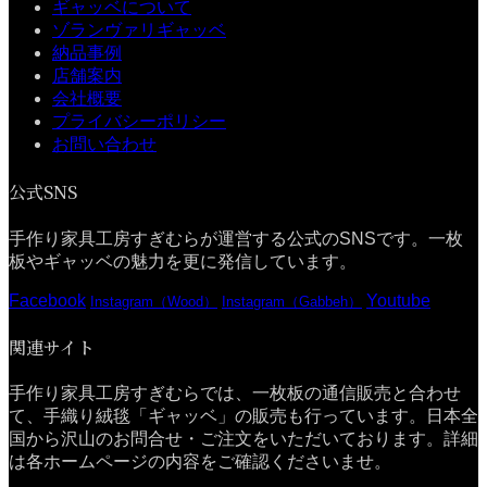
ギャッベについて
ゾランヴァリギャッベ
納品事例
店舗案内
会社概要
プライバシーポリシー
お問い合わせ
公式SNS
手作り家具工房すぎむらが運営する公式のSNSです。一枚
板やギャッベの魅力を更に発信しています。
Facebook
Youtube
Instagram（Wood）
Instagram（Gabbeh）
関連サイト
手作り家具工房すぎむらでは、一枚板の通信販売と合わせ
て、手織り絨毯「ギャッベ」の販売も行っています。日本全
国から沢山のお問合せ・ご注文をいただいております。詳細
は各ホームページの内容をご確認くださいませ。