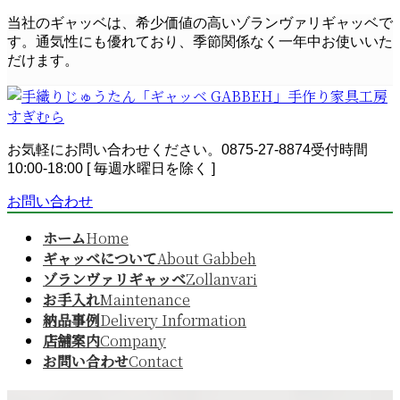
コ
ナ
当社のギャッベは、希少価値の高いゾランヴァリギャッベで
ン
ビ
す。通気性にも優れており、季節関係なく一年中お使いいた
テ
ゲ
だけます。
ン
ー
ツ
シ
へ
ョ
ス
ン
お気軽にお問い合わせください。
0875-27-8874
受付時間
キ
に
10:00-18:00 [ 毎週水曜日を除く ]
ッ
移
プ
動
お問い合わせ
ホーム
Home
ギャッベについて
About Gabbeh
ゾランヴァリギャッベ
Zollanvari
お手入れ
Maintenance
納品事例
Delivery Information
店舗案内
Company
お問い合わせ
Contact