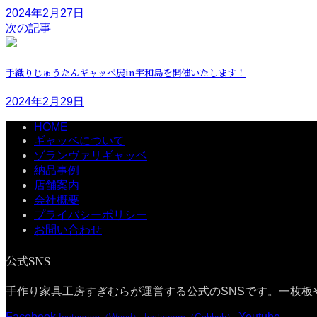
2024年2月27日
次の記事
手織りじゅうたんギャッベ展in宇和島を開催いたします！
2024年2月29日
HOME
ギャッベについて
ゾランヴァリギャッベ
納品事例
店舗案内
会社概要
プライバシーポリシー
お問い合わせ
公式SNS
手作り家具工房すぎむらが運営する公式のSNSです。一枚板
Facebook
Youtube