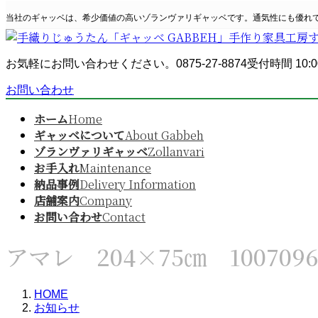
コ
ナ
当社のギャッベは、希少価値の高いゾランヴァリギャッベです。通気性にも優れ
ン
ビ
テ
ゲ
ン
ー
お気軽にお問い合わせください。
0875-27-8874
受付時間 10:0
ツ
シ
へ
ョ
お問い合わせ
ス
ン
キ
に
ホーム
Home
ッ
移
ギャッベについて
About Gabbeh
プ
動
ゾランヴァリギャッベ
Zollanvari
お手入れ
Maintenance
納品事例
Delivery Information
店舗案内
Company
お問い合わせ
Contact
アマレ 204×75㎝ 1007096
HOME
お知らせ