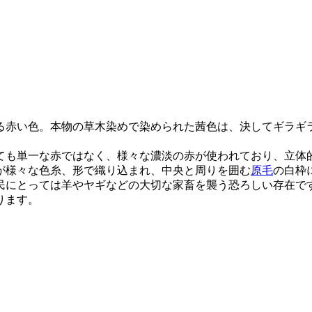
る赤い色。本物の草木染めで染められた茜色は、決してギラギ
ても単一な赤ではなく、様々な濃淡の赤が使われており、立体
が様々な色糸、形で織り込まれ、中央と周りを囲む
原毛
の白枠
民にとっては羊やヤギなどの大切な家畜を襲う恐ろしい存在で
ります。