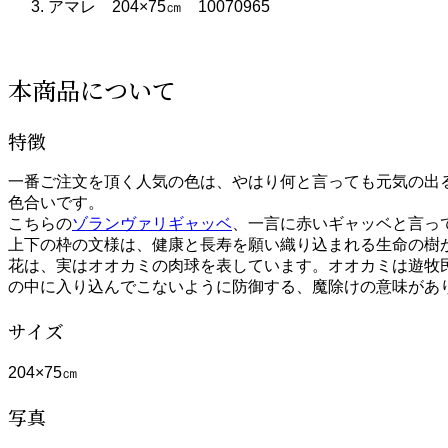
アマレ 204×75㎝ 10070965
本商品について
特徴
一番ご注文を頂く人気の色は、やはり何と言っても元気の出
色合いです。
こちらの
ゾランヴァリギャッベ
、一言に赤いギャッベと言っ
上下の枠の文様は、健康と長寿を願い織り込まれる生命の樹
花は、実はオオカミの肉球を表しています。オオカミは遊牧
の中に入り込んでこないように防御する、魔除けの意味があ
サイズ
204×75㎝
写真