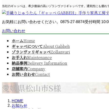
コ
ナ
当社のギャッベは、希少価値の高いゾランヴァリギャッベです。通気性にも優れ
ン
ビ
テ
ゲ
ン
ー
お気軽にお問い合わせください。
0875-27-8874
受付時間 10:0
ツ
シ
へ
ョ
お問い合わせ
ス
ン
キ
に
ホーム
Home
ッ
移
ギャッベについて
About Gabbeh
プ
動
ゾランヴァリギャッベ
Zollanvari
お手入れ
Maintenance
納品事例
Delivery Information
店舗案内
Company
お問い合わせ
Contact
愛媛県松山市S様
HOME
お知らせ