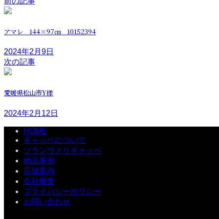
前の記事
アマレ 144×97㎝ 10152394
2024年2月9日
次の記事
愛媛県松山市Y様
2024年2月12日
HOME
ギャッベについて
ゾランヴァリギャッベ
納品事例
店舗案内
会社概要
プライバシーポリシー
お問い合わせ