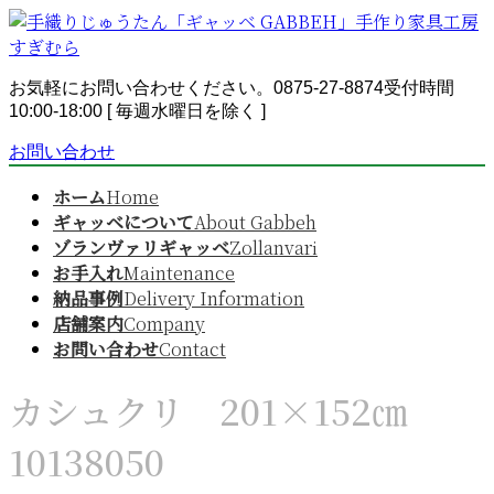
コ
ナ
ン
ビ
テ
ゲ
ン
ー
お気軽にお問い合わせください。
0875-27-8874
受付時間
ツ
シ
10:00-18:00 [ 毎週水曜日を除く ]
へ
ョ
お問い合わせ
ス
ン
キ
に
ホーム
Home
ッ
移
ギャッベについて
About Gabbeh
プ
動
ゾランヴァリギャッベ
Zollanvari
お手入れ
Maintenance
納品事例
Delivery Information
店舗案内
Company
お問い合わせ
Contact
カシュクリ 201×152㎝
10138050