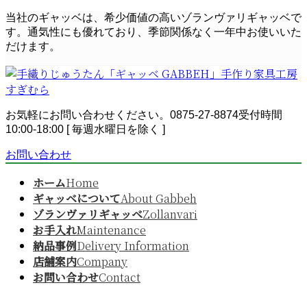
コ
ナ
当社のギャッベは、希少価値の高いゾランヴァリギャッベで
ン
ビ
す。通気性にも優れており、季節関係なく一年中お使いいた
テ
ゲ
だけます。
ン
ー
ツ
シ
へ
ョ
ス
ン
お気軽にお問い合わせください。
0875-27-8874
受付時間
キ
に
10:00-18:00 [ 毎週水曜日を除く ]
ッ
移
プ
動
お問い合わせ
ホーム
Home
ギャッベについて
About Gabbeh
ゾランヴァリギャッベ
Zollanvari
お手入れ
Maintenance
納品事例
Delivery Information
店舗案内
Company
お問い合わせ
Contact