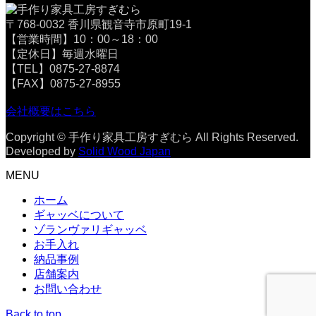
〒768-0032 香川県観音寺市原町19-1
【営業時間】10：00～18：00
【定休日】毎週水曜日
【TEL】0875-27-8874
【FAX】0875-27-8955
会社概要はこちら
Copyright © 手作り家具工房すぎむら All Rights Reserved.
Developed by
Solid Wood Japan
MENU
ホーム
ギャッベについて
ゾランヴァリギャッベ
お手入れ
納品事例
店舗案内
お問い合わせ
Back to top