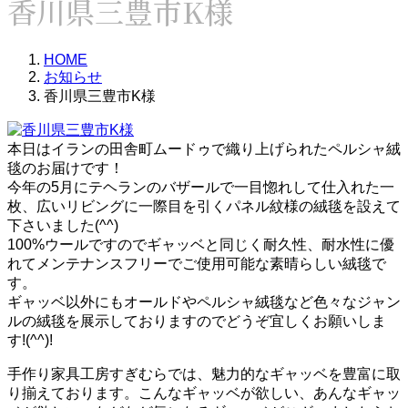
香川県三豊市K様
HOME
お知らせ
香川県三豊市K様
本日はイランの田舎町ムードゥで織り上げられたペルシャ絨
毯のお届けです！
今年の5月にテヘランのバザールで一目惚れして仕入れた一
枚、広いリビングに一際目を引くパネル紋様の絨毯を設えて
下さいました(^^)
100%ウールですのでギャッベと同じく耐久性、耐水性に優
れてメンテナンスフリーでご使用可能な素晴らしい絨毯で
す。
ギャッベ以外にもオールドやペルシャ絨毯など色々なジャン
ルの絨毯を展示しておりますのでどうぞ宜しくお願いしま
す!(^^)!
手作り家具工房すぎむらでは、魅力的なギャッベを豊富に取
り揃えております。こんなギャッベが欲しい、あんなギャッ