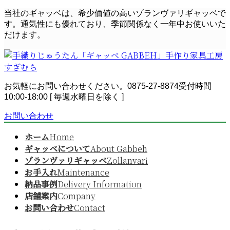
コ
ナ
当社のギャッベは、希少価値の高いゾランヴァリギャッベで
ン
ビ
す。通気性にも優れており、季節関係なく一年中お使いいた
テ
ゲ
だけます。
ン
ー
ツ
シ
へ
ョ
ス
ン
お気軽にお問い合わせください。
0875-27-8874
受付時間
キ
に
10:00-18:00 [ 毎週水曜日を除く ]
ッ
移
プ
動
お問い合わせ
ホーム
Home
ギャッベについて
About Gabbeh
ゾランヴァリギャッベ
Zollanvari
お手入れ
Maintenance
納品事例
Delivery Information
店舗案内
Company
お問い合わせ
Contact