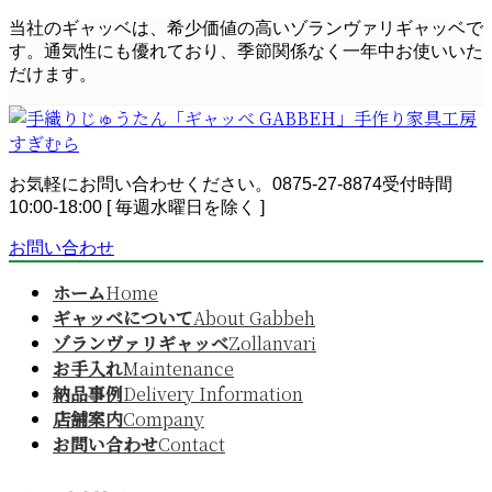
コ
ナ
当社のギャッベは、希少価値の高いゾランヴァリギャッベで
ン
ビ
す。通気性にも優れており、季節関係なく一年中お使いいた
テ
ゲ
だけます。
ン
ー
ツ
シ
へ
ョ
ス
ン
お気軽にお問い合わせください。
0875-27-8874
受付時間
キ
に
10:00-18:00 [ 毎週水曜日を除く ]
ッ
移
プ
動
お問い合わせ
ホーム
Home
ギャッベについて
About Gabbeh
ゾランヴァリギャッベ
Zollanvari
お手入れ
Maintenance
納品事例
Delivery Information
店舗案内
Company
お問い合わせ
Contact