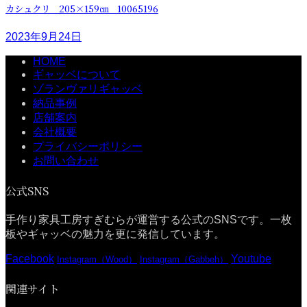
カシュクリ 205×159㎝ 10065196
2023年9月24日
HOME
ギャッベについて
ゾランヴァリギャッベ
納品事例
店舗案内
会社概要
プライバシーポリシー
お問い合わせ
公式SNS
手作り家具工房すぎむらが運営する公式のSNSです。一枚
板やギャッベの魅力を更に発信しています。
Facebook
Youtube
Instagram（Wood）
Instagram（Gabbeh）
関連サイト