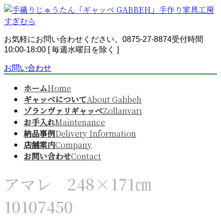
コ
ナ
ン
ビ
テ
ゲ
ン
ー
お気軽にお問い合わせください。
0875-27-8874
受付時間
ツ
シ
10:00-18:00 [ 毎週水曜日を除く ]
へ
ョ
お問い合わせ
ス
ン
キ
に
ホーム
Home
ッ
移
ギャッベについて
About Gabbeh
プ
動
ゾランヴァリギャッベ
Zollanvari
お手入れ
Maintenance
納品事例
Delivery Information
店舗案内
Company
お問い合わせ
Contact
アマレ 248×171㎝
10107450