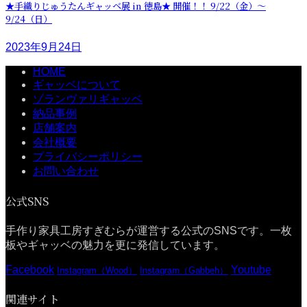
★手織りじゅうたんギャッベ展 in 徳島★ 開催！！ 9/22（金）～
9/24（日）
2023年9月24日
HOME
ギャッベについて
ゾランヴァリギャッベ
納品事例
店舗案内
会社概要
プライバシーポリシー
お問い合わせ
公式SNS
手作り家具工房すぎむらが運営する公式のSNSです。一枚
板やギャッベの魅力を更に発信しています。
Facebook
Youtube
Instagram（Wood）
Instagram（Gabbeh）
関連サイト