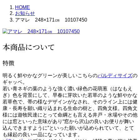
HOME
お知らせ
アマレ 248×171㎝ 10107450
本商品について
特徴
明るく鮮やかなグリーンが美しいこちらの
パルディサイズ
の
ギャッベ。
若い青ネギの葉のような強く濃い緑色の花萌葱（はなもえ
ぎ）色を背景にして、早春に芽吹いた若草のような鮮やかな
若草色で、帯の様なデザインがなされ、そのライン上には健
康・長寿を願い織り込まれる生命の樹と、四角文様。四角文
様には遊牧民達にとって命綱とも言える井戸・水場やその他
には窓といった意味があり“窓から沢山の良いお便りが舞い
込んできますように”といった願いが込められていて、とて
も縁起の良い一品になっています。