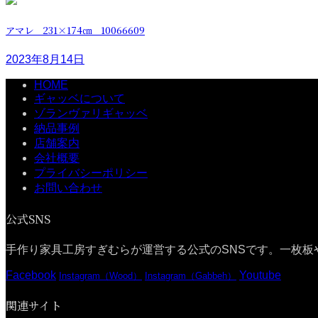
アマレ 231×174㎝ 10066609
2023年8月14日
HOME
ギャッベについて
ゾランヴァリギャッベ
納品事例
店舗案内
会社概要
プライバシーポリシー
お問い合わせ
公式SNS
手作り家具工房すぎむらが運営する公式のSNSです。一枚板
Facebook
Youtube
Instagram（Wood）
Instagram（Gabbeh）
関連サイト