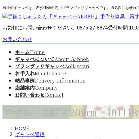
コ
ナ
当社のギャッベは、希少価値の高いゾランヴァリギャッベです。通気性にも優れ
ン
ビ
テ
ゲ
ン
ー
お気軽にお問い合わせください。
0875-27-8874
受付時間 10:0
ツ
シ
へ
ョ
お問い合わせ
ス
ン
キ
に
ホーム
Home
ッ
移
ギャッベについて
About Gabbeh
プ
動
ゾランヴァリギャッベ
Zollanvari
お手入れ
Maintenance
納品事例
Delivery Information
店舗案内
Company
お問い合わせ
Contact
アマレ 247×209㎝ 101118
HOME
ギャッベ通販