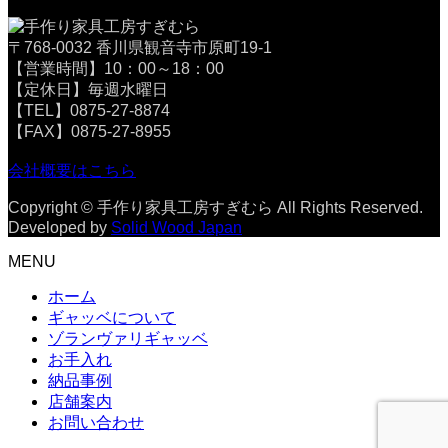
〒768-0032 香川県観音寺市原町19-1
【営業時間】10：00～18：00
【定休日】毎週水曜日
【TEL】0875-27-8874
【FAX】0875-27-8955
会社概要はこちら
Copyright © 手作り家具工房すぎむら All Rights Reserved.
Developed by
Solid Wood Japan
MENU
ホーム
ギャッベについて
ゾランヴァリギャッベ
お手入れ
納品事例
店舗案内
お問い合わせ