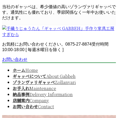
コ
ナ
当社のギャッベは、希少価値の高いゾランヴァリギャッベで
ン
ビ
す。通気性にも優れており、季節関係なく一年中お使いいた
テ
ゲ
だけます。
ン
ー
ツ
シ
へ
ョ
ス
ン
お気軽にお問い合わせください。
0875-27-8874
受付時間
キ
に
10:00-18:00 [ 毎週水曜日を除く ]
ッ
移
プ
動
お問い合わせ
ホーム
Home
ギャッベについて
About Gabbeh
ゾランヴァリギャッベ
Zollanvari
お手入れ
Maintenance
納品事例
Delivery Information
店舗案内
Company
お問い合わせ
Contact