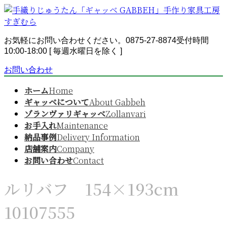
コ
ナ
ン
ビ
テ
ゲ
ン
ー
お気軽にお問い合わせください。
0875-27-8874
受付時間
ツ
シ
10:00-18:00 [ 毎週水曜日を除く ]
へ
ョ
お問い合わせ
ス
ン
キ
に
ホーム
Home
ッ
移
ギャッベについて
About Gabbeh
プ
動
ゾランヴァリギャッベ
Zollanvari
お手入れ
Maintenance
納品事例
Delivery Information
店舗案内
Company
お問い合わせ
Contact
ルリバフ 154×193cm
10107555