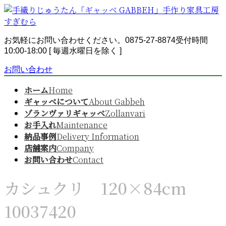
コ
ナ
ン
ビ
テ
ゲ
ン
ー
お気軽にお問い合わせください。
0875-27-8874
受付時間
ツ
シ
10:00-18:00 [ 毎週水曜日を除く ]
へ
ョ
お問い合わせ
ス
ン
キ
に
ホーム
Home
ッ
移
ギャッベについて
About Gabbeh
プ
動
ゾランヴァリギャッベ
Zollanvari
お手入れ
Maintenance
納品事例
Delivery Information
店舗案内
Company
お問い合わせ
Contact
カシュクリ 120×84cm
10037420