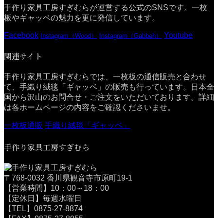
手作り家具工房すぎむらが運営する公式のSNSです。一枚
板やギャッベの魅力を更に発信しています。
Facebook
Youtube
Instagram（Wood）
Instagram（Gabbeh）
関連サイト
手作り家具工房すぎむらでは、一枚板の通信販売と合わせ
て、手織り絨毯「ギャッベ」の販売も行っています。日本全
国から沢山のお問合せ・ご注文をいただいております。詳細
は各ホームページの内容をご確認くださいませ。
一枚板通販
手織り絨毯「ギャッベ」
手作り家具工房すぎむら
〒768-0032 香川県観音寺市原町19-1
【営業時間】10：00～18：00
【定休日】毎週水曜日
【TEL】0875-27-8874