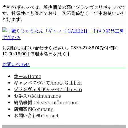
コ
ナ
当社のギャッベは、希少価値の高いゾランヴァリギャッベで
ン
ビ
す。通気性にも優れており、季節関係なく一年中お使いいた
テ
ゲ
だけます。
ン
ー
ツ
シ
へ
ョ
ス
ン
お気軽にお問い合わせください。
0875-27-8874
受付時間
キ
に
10:00-18:00 [ 毎週水曜日を除く ]
ッ
移
プ
動
お問い合わせ
ホーム
Home
ギャッベについて
About Gabbeh
ゾランヴァリギャッベ
Zollanvari
お手入れ
Maintenance
納品事例
Delivery Information
店舗案内
Company
お問い合わせ
Contact