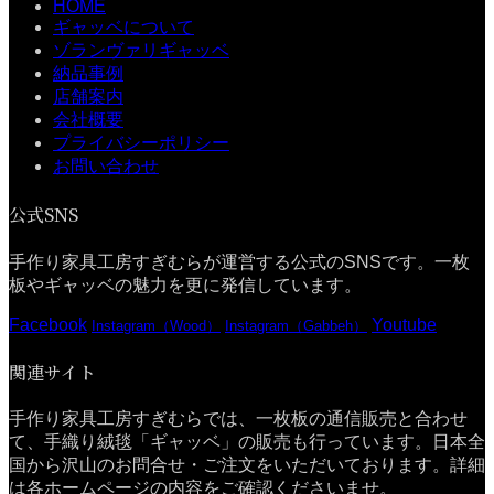
HOME
ギャッベについて
ゾランヴァリギャッベ
納品事例
店舗案内
会社概要
プライバシーポリシー
お問い合わせ
公式SNS
手作り家具工房すぎむらが運営する公式のSNSです。一枚
板やギャッベの魅力を更に発信しています。
Facebook
Youtube
Instagram（Wood）
Instagram（Gabbeh）
関連サイト
手作り家具工房すぎむらでは、一枚板の通信販売と合わせ
て、手織り絨毯「ギャッベ」の販売も行っています。日本全
国から沢山のお問合せ・ご注文をいただいております。詳細
は各ホームページの内容をご確認くださいませ。