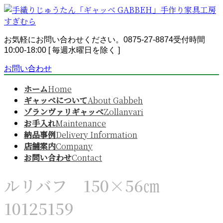
コ
ナ
ン
ビ
テ
ゲ
ン
ー
お気軽にお問い合わせください。
0875-27-8874
受付時間
ツ
シ
10:00-18:00 [ 毎週水曜日を除く ]
へ
ョ
お問い合わせ
ス
ン
キ
に
ホーム
Home
ッ
移
ギャッベについて
About Gabbeh
プ
動
ゾランヴァリギャッベ
Zollanvari
お手入れ
Maintenance
納品事例
Delivery Information
店舗案内
Company
お問い合わせ
Contact
ルリバフ 150×56㎝
10125159