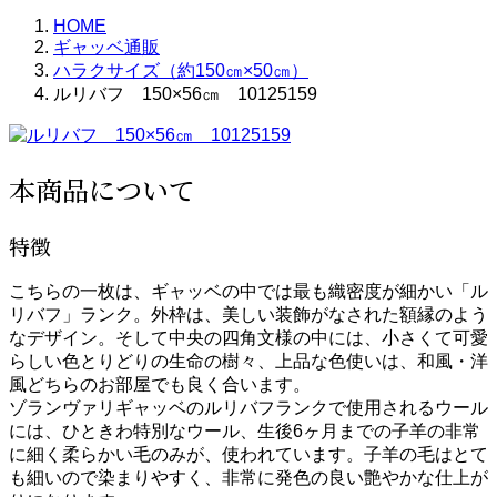
HOME
ギャッベ通販
ハラクサイズ（約150㎝×50㎝）
ルリバフ 150×56㎝ 10125159
本商品について
特徴
こちらの一枚は、ギャッベの中では最も織密度が細かい「ル
リバフ」ランク。外枠は、美しい装飾がなされた額縁のよう
なデザイン。そして中央の四角文様の中には、小さくて可愛
らしい色とりどりの生命の樹々、上品な色使いは、和風・洋
風どちらのお部屋でも良く合います。
ゾランヴァリギャッベのルリバフランクで使用されるウール
には、ひときわ特別なウール、生後6ヶ月までの子羊の非常
に細く柔らかい毛のみが、使われています。子羊の毛はとて
も細いので染まりやすく、非常に発色の良い艶やかな仕上が