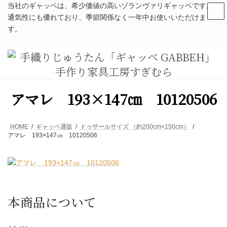
コ
ナ
当社のギャッベは、希少価値の高いゾランヴァリギャッベです。
ン
ビ
通気性にも優れており、季節関係なく一年中お使いいただけま
テ
ゲ
す。
ン
ー
ツ
シ
へ
ョ
ス
ン
キ
に
ッ
移
プ
動
アマレ 193×147㎝ 10120506
HOME
ギャッベ通販
ドゥザールサイズ （約200cm×150cm）
アマレ 193×147㎝ 10120506
本商品について