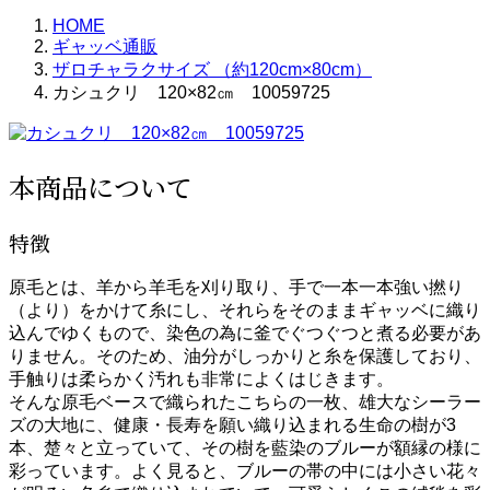
HOME
ギャッベ通販
ザロチャラクサイズ （約120cm×80cm）
カシュクリ 120×82㎝ 10059725
本商品について
特徴
原毛とは、羊から羊毛を刈り取り、手で一本一本強い撚り
（より）をかけて糸にし、それらをそのままギャッベに織り
込んでゆくもので、染色の為に釜でぐつぐつと煮る必要があ
りません。そのため、油分がしっかりと糸を保護しており、
手触りは柔らかく汚れも非常によくはじきます。
そんな原毛ベースで織られたこちらの一枚、雄大なシーラー
ズの大地に、健康・長寿を願い織り込まれる生命の樹が3
本、楚々と立っていて、その樹を藍染のブルーが額縁の様に
彩っています。よく見ると、ブルーの帯の中には小さい花々