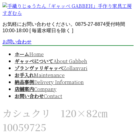
コ
ナ
ン
ビ
テ
ゲ
ン
ー
お気軽にお問い合わせください。
0875-27-8874
受付時間
ツ
シ
10:00-18:00 [ 毎週水曜日を除く ]
へ
ョ
お問い合わせ
ス
ン
キ
に
ホーム
Home
ッ
移
ギャッベについて
About Gabbeh
プ
動
ゾランヴァリギャッベ
Zollanvari
お手入れ
Maintenance
納品事例
Delivery Information
店舗案内
Company
お問い合わせ
Contact
カシュクリ 120×82㎝
10059725