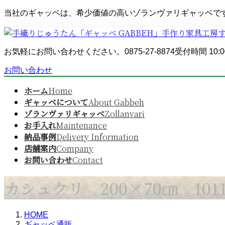
コ
ナ
当社のギャッベは、希少価値の高いゾランヴァリギャッベで
ン
ビ
テ
ゲ
ン
ー
お気軽にお問い合わせください。
0875-27-8874
受付時間 10:0
ツ
シ
へ
ョ
お問い合わせ
ス
ン
キ
に
ホーム
Home
ッ
移
ギャッベについて
About Gabbeh
プ
動
ゾランヴァリギャッベ
Zollanvari
お手入れ
Maintenance
納品事例
Delivery Information
店舗案内
Company
お問い合わせ
Contact
カシュクリ 200×70㎝ 1011
HOME
ギャッベ通販