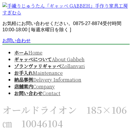
コ
ナ
ン
ビ
テ
ゲ
ン
ー
お気軽にお問い合わせください。
0875-27-8874
受付時間
ツ
シ
10:00-18:00 [ 毎週水曜日を除く ]
へ
ョ
お問い合わせ
ス
ン
キ
に
ホーム
Home
ッ
移
ギャッベについて
About Gabbeh
プ
動
ゾランヴァリギャッベ
Zollanvari
お手入れ
Maintenance
納品事例
Delivery Information
店舗案内
Company
お問い合わせ
Contact
オールドライオン 185×106
㎝ 10046104