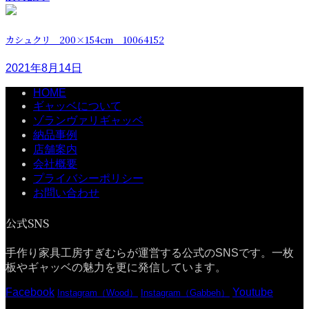
カシュクリ 200×154cm 10064152
2021年8月14日
HOME
ギャッベについて
ゾランヴァリギャッベ
納品事例
店舗案内
会社概要
プライバシーポリシー
お問い合わせ
公式SNS
手作り家具工房すぎむらが運営する公式のSNSです。一枚
板やギャッベの魅力を更に発信しています。
Facebook
Youtube
Instagram（Wood）
Instagram（Gabbeh）