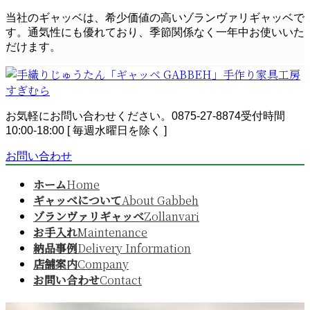
コ
ナ
当社のギャッベは、希少価値の高いゾランヴァリギャッベで
ン
ビ
す。通気性にも優れており、季節関係なく一年中お使いいた
テ
ゲ
だけます。
ン
ー
ツ
シ
へ
ョ
ス
ン
お気軽にお問い合わせください。
0875-27-8874
受付時間
キ
に
10:00-18:00 [ 毎週水曜日を除く ]
ッ
移
プ
動
お問い合わせ
ホーム
Home
ギャッベについて
About Gabbeh
ゾランヴァリギャッベ
Zollanvari
お手入れ
Maintenance
納品事例
Delivery Information
店舗案内
Company
お問い合わせ
Contact