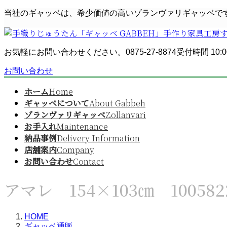
コ
ナ
当社のギャッベは、希少価値の高いゾランヴァリギャッベで
ン
ビ
テ
ゲ
ン
ー
お気軽にお問い合わせください。
0875-27-8874
受付時間 10:0
ツ
シ
へ
ョ
お問い合わせ
ス
ン
キ
に
ホーム
Home
ッ
移
ギャッベについて
About Gabbeh
プ
動
ゾランヴァリギャッベ
Zollanvari
お手入れ
Maintenance
納品事例
Delivery Information
店舗案内
Company
お問い合わせ
Contact
アマレ 154×103㎝ 100582
HOME
ギャッベ通販