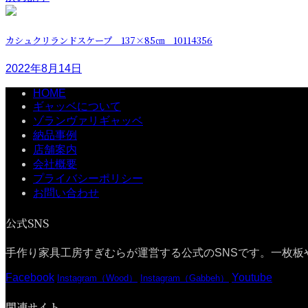
カシュクリランドスケープ 137×85㎝ 10114356
2022年8月14日
HOME
ギャッベについて
ゾランヴァリギャッベ
納品事例
店舗案内
会社概要
プライバシーポリシー
お問い合わせ
公式SNS
手作り家具工房すぎむらが運営する公式のSNSです。一枚板
Facebook
Youtube
Instagram（Wood）
Instagram（Gabbeh）
関連サイト