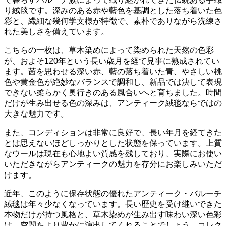
り絨毯です。深みのある赤や藍色を基調とした落ち着いた色
彩と、繊細な幾何学文様が特徴で、素朴でありながら洗練さ
れた美しさを備えています。
こちらの一枚は、草木染めによって染められた天然の色彩
が、およそ120年という長い歳月を経て見事に熟成されてい
ます。茜を思わせる深い赤、藍の落ち着いた青、やさしい桃
色や黄金色が絶妙なバランスで調和し、新品では決して表現
できない柔らかく奥行きのある風合いへと育ちました。時間
だけが生み出せる色の深みは、アンティーク絨毯ならではの
大きな魅力です。
また、コンディションは非常に良好で、長い年月を経てきた
とは思えないほどしっかりとした状態を保っています。上質
なウールは現在も心地よい質感を残しており、実際にお使い
いただきながらアンティークの魅力を存分にお楽しみいただ
けます。
近年、このように保存状態の優れたアンティーク・バルーチ
絨毯は年々少なくなっています。長い歴史を受け継いできた
本物だけが持つ風格と、草木染めが生み出す味わい深い色彩
は、空間をより豊かに演出してくれることでしょう。コレク