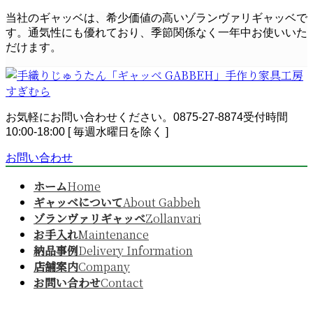
コ
ナ
当社のギャッベは、希少価値の高いゾランヴァリギャッベで
ン
ビ
す。通気性にも優れており、季節関係なく一年中お使いいた
テ
ゲ
だけます。
ン
ー
ツ
シ
へ
ョ
ス
ン
お気軽にお問い合わせください。
0875-27-8874
受付時間
キ
に
10:00-18:00 [ 毎週水曜日を除く ]
ッ
移
プ
動
お問い合わせ
ホーム
Home
ギャッベについて
About Gabbeh
ゾランヴァリギャッベ
Zollanvari
お手入れ
Maintenance
納品事例
Delivery Information
店舗案内
Company
お問い合わせ
Contact