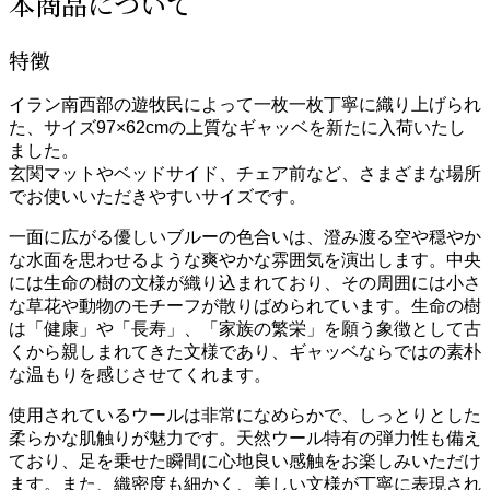
本商品について
特徴
イラン南西部の遊牧民によって一枚一枚丁寧に織り上げられ
た、サイズ97×62cmの上質なギャッベを新たに入荷いたし
ました。
玄関マットやベッドサイド、チェア前など、さまざまな場所
でお使いいただきやすいサイズです。
一面に広がる優しいブルーの色合いは、澄み渡る空や穏やか
な水面を思わせるような爽やかな雰囲気を演出します。中央
には生命の樹の文様が織り込まれており、その周囲には小さ
な草花や動物のモチーフが散りばめられています。生命の樹
は「健康」や「長寿」、「家族の繁栄」を願う象徴として古
くから親しまれてきた文様であり、ギャッベならではの素朴
な温もりを感じさせてくれます。
使用されているウールは非常になめらかで、しっとりとした
柔らかな肌触りが魅力です。天然ウール特有の弾力性も備え
ており、足を乗せた瞬間に心地良い感触をお楽しみいただけ
ます。また、織密度も細かく、美しい文様が丁寧に表現され