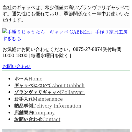
コ
ナ
当社のギャッベは、希少価値の高いゾランヴァリギャッベで
ン
ビ
す。通気性にも優れており、季節関係なく一年中お使いいた
テ
ゲ
だけます。
ン
ー
ツ
シ
へ
ョ
ス
ン
お気軽にお問い合わせください。
0875-27-8874
受付時間
キ
に
10:00-18:00 [ 毎週水曜日を除く ]
ッ
移
プ
動
お問い合わせ
ホーム
Home
ギャッベについて
About Gabbeh
ゾランヴァリギャッベ
Zollanvari
お手入れ
Maintenance
納品事例
Delivery Information
店舗案内
Company
お問い合わせ
Contact