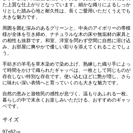
た上質な仕上がりとなっています。細かな織りによるしっか
りとした踏み心地と耐久性は、長くご愛用いただくうえでも
大きな魅力です。
周囲を囲む深みのあるグリーンと、中央のアイボリーの帯模
様が全体を引き締め、ナチュラルな木の床や無垢材の家具と
の相性も抜群です。和室、洋室を問わず空間に自然に溶け込
み、お部屋に爽やかで優しい彩りを添えてくれることでしょ
う。
手紡ぎの羊毛を草木染めで染め上げ、熟練した織り手によっ
て時間をかけて織られたギャッベは、一枚として同じものが
存在しない特別な存在です。使い込むほどに艶が増し、さら
に味わい深い表情へと育っていくのも大きな魅力です。
自然の恵みと遊牧民の感性が息づく、温もりあふれる一枚。
暮らしの中で末永くお楽しみいただける、おすすめのギャッ
ベです。
サイズ
97×62㎝