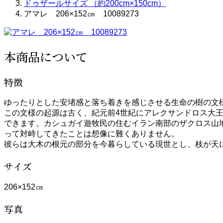
ドゥザールサイズ （約200cm×150cm）
アマレ 206×152㎝ 10089273
本商品について
特徴
ゆったりとした安堵感と落ち着きを感じさせる生命の樹の文
この文様の起源は古く、紀元前4世紀にアレクサンドロス大
できます。カシュガイ遊牧民の住むイラン南部のザクロス山
って対峙してきたことは想像に難くありません。
彼らは大木の根元の部分を今暮らしている現世とし、枝が天
サイズ
206×152㎝
写真