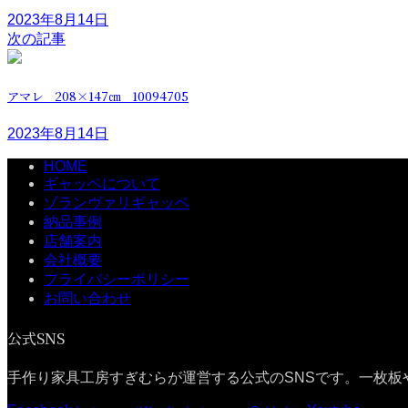
2023年8月14日
次の記事
アマレ 208×147㎝ 10094705
2023年8月14日
HOME
ギャッベについて
ゾランヴァリギャッベ
納品事例
店舗案内
会社概要
プライバシーポリシー
お問い合わせ
公式SNS
手作り家具工房すぎむらが運営する公式のSNSです。一枚板