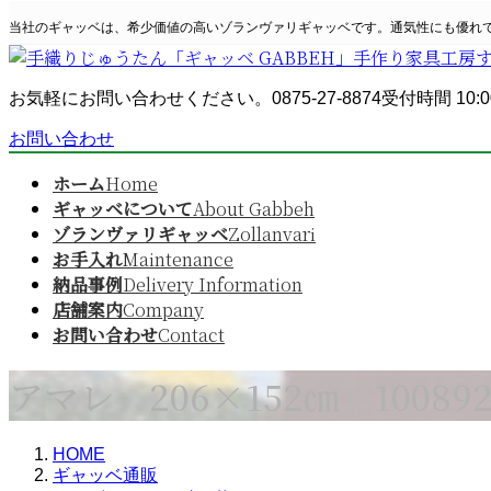
コ
ナ
当社のギャッベは、希少価値の高いゾランヴァリギャッベです。通気性にも優れ
ン
ビ
テ
ゲ
ン
ー
お気軽にお問い合わせください。
0875-27-8874
受付時間 10:0
ツ
シ
へ
ョ
お問い合わせ
ス
ン
キ
に
ホーム
Home
ッ
移
ギャッベについて
About Gabbeh
プ
動
ゾランヴァリギャッベ
Zollanvari
お手入れ
Maintenance
納品事例
Delivery Information
店舗案内
Company
お問い合わせ
Contact
アマレ 206×152㎝ 100892
HOME
ギャッベ通販