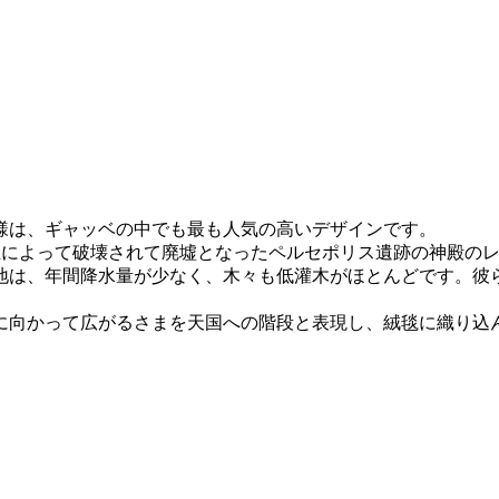
様は、ギャッベの中でも最も人気の高いデザインです。
王によって破壊されて廃墟となったペルセポリス遺跡の神殿の
地は、年間降水量が少なく、木々も低灌木がほとんどです。彼
に向かって広がるさまを天国への階段と表現し、絨毯に織り込