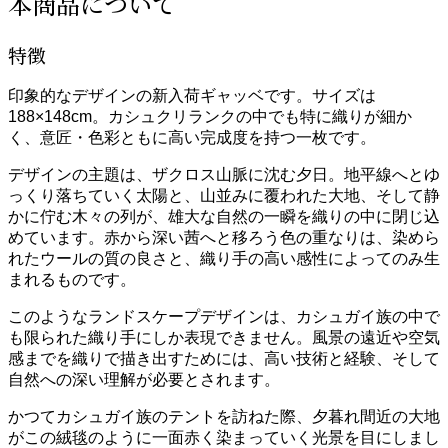
本商品について
特徴
印象的なデザインの新入荷ギャッベです。サイズは
188×148cm。カシュクリランクの中でも特に織りが細か
く、意匠・色彩ともに高い完成度を持つ一枚です。
デザインの主題は、ザクロス山脈に沈む夕日。地平線へとゆ
っくり落ちていく太陽と、山並みに覆われた大地、そして静
かに佇む木々の列が、雄大な自然の一瞬を織りの中に閉じ込
めています。赤から深い茜へと移ろう色の重なりは、染めら
れたウールの質の良さと、織り手の高い感性によってのみ生
まれるものです。
このようなランドスケープデザインは、カシュガイ族の中で
も限られた織り手にしか表現できません。風景の遠近や空気
感までを織りで描き出すためには、高い技術と経験、そして
自然への深い理解が必要とされます。
かつてカシュガイ族のテントを訪ねた際、夕暮れ間近の大地
がこの絨毯のように一面赤く染まっていく光景を目にしまし