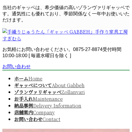
コ
ナ
当社のギャッベは、希少価値の高いゾランヴァリギャッベで
ン
ビ
す。通気性にも優れており、季節関係なく一年中お使いいた
テ
ゲ
だけます。
ン
ー
ツ
シ
へ
ョ
ス
ン
お気軽にお問い合わせください。
0875-27-8874
受付時間
キ
に
10:00-18:00 [ 毎週水曜日を除く ]
ッ
移
プ
動
お問い合わせ
ホーム
Home
ギャッベについて
About Gabbeh
ゾランヴァリギャッベ
Zollanvari
お手入れ
Maintenance
納品事例
Delivery Information
店舗案内
Company
お問い合わせ
Contact