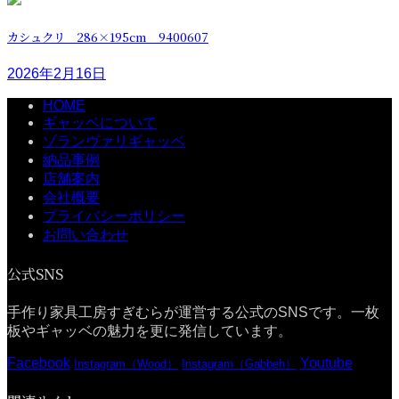
カシュクリ 286×195cm 9400607
2026年2月16日
HOME
ギャッベについて
ゾランヴァリギャッベ
納品事例
店舗案内
会社概要
プライバシーポリシー
お問い合わせ
公式SNS
手作り家具工房すぎむらが運営する公式のSNSです。一枚
板やギャッベの魅力を更に発信しています。
Facebook
Youtube
Instagram（Wood）
Instagram（Gabbeh）